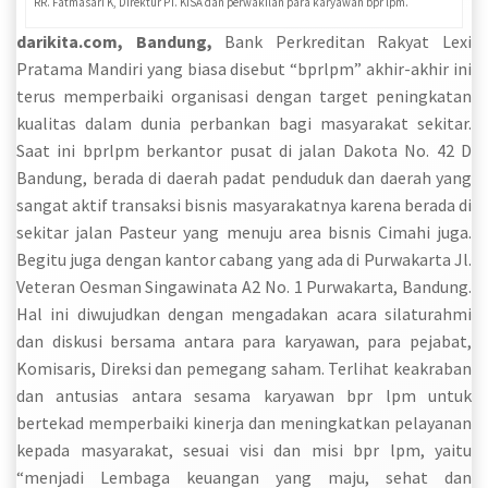
RR. Fatmasari K, Direktur PT. KISA dan perwakilan para karyawan bpr lpm.
darikita.com,
Bandung,
Bank Perkreditan Rakyat Lexi
Pratama Mandiri yang biasa disebut “bprlpm” akhir-akhir ini
terus memperbaiki organisasi dengan target peningkatan
kualitas dalam dunia perbankan bagi masyarakat sekitar.
Saat ini bprlpm berkantor pusat di jalan Dakota No. 42 D
Bandung, berada di daerah padat penduduk dan daerah yang
sangat aktif transaksi bisnis masyarakatnya karena berada di
sekitar jalan Pasteur yang menuju area bisnis Cimahi juga.
Begitu juga dengan kantor cabang yang ada di Purwakarta Jl.
Veteran Oesman Singawinata A2 No. 1 Purwakarta, Bandung.
Hal ini diwujudkan dengan mengadakan acara silaturahmi
dan diskusi bersama antara para karyawan, para pejabat,
Komisaris, Direksi dan pemegang saham. Terlihat keakraban
dan antusias antara sesama karyawan bpr lpm untuk
bertekad memperbaiki kinerja dan meningkatkan pelayanan
kepada masyarakat, sesuai visi dan misi bpr lpm, yaitu
“menjadi Lembaga keuangan yang maju, sehat dan