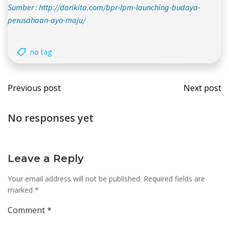
Sumber : http://darikita.com/bpr-lpm-launching-budaya-
perusahaan-ayo-maju/
no tag
Post
Post
Previous post
Next post
navigation
navi
No responses yet
Leave a Reply
Your email address will not be published.
Required fields are
marked
*
Comment
*