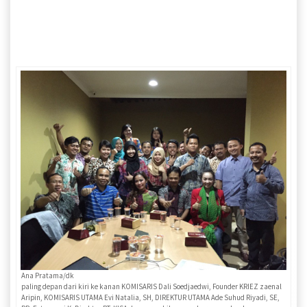
Ana Pratama/dk
paling depan dari kiri ke kanan KOMISARIS Dali Soedjaedwi, Founder KRIEZ zaenal
Aripin, KOMISARIS UTAMA Evi Natalia, SH, DIREKTUR UTAMA Ade Suhud Riyadi, SE,