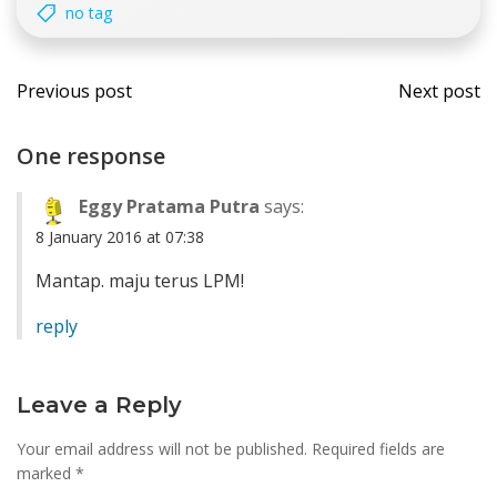
no tag
Post
Post
Previous post
Next post
navigation
navi
One response
Eggy Pratama Putra
says:
8 January 2016 at 07:38
Mantap. maju terus LPM!
reply
Leave a Reply
Your email address will not be published.
Required fields are
marked
*